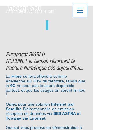
Geosat Sarl
Antenniste à Albi dans le Tarn
Europasat BIGBLU
NORDNET et Geosat résorbent la
fracture Numérique dès aujourd'hui...
La
Fibre
se fera attendre comme
Arlésienne sur 80% du territoire, tandis que
la
4G
ne sera pas toujours disponible
partout, et que les usages en seront limités
!
Optez pour une solution
Internet par
Satellite
Bidirectionnelle en émission-
réception de données via
SES ASTRA et
Tooway via Eutelsat
Geosat vous propose en démonstration à