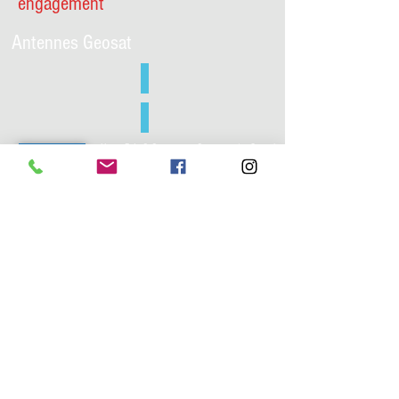
engagement
Antennes Geosat
Un BLOG par Geosat Sarl
http://www.geosat.fr
© 2015 BY Geosat Sarl