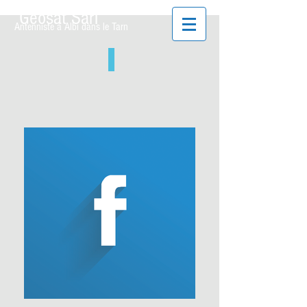
Geosat Sarl
Antenniste à Albi dans le Tarn