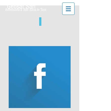
Geosat Sarl
Antenniste à Albi dans le Tarn