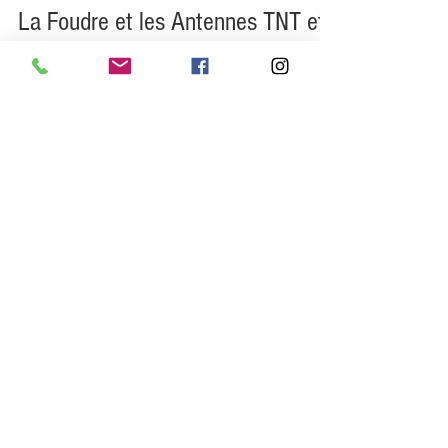
La Foudre et les Antennes TNT et
Paraboliques
La Foudre impacte rarement les antennes TNT et
les paraboles même si cela arrive parfois, peut
t'on prévoir cet évènement et se protéger ?