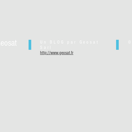
eosat
Un BLOG par Geosat
© 
Sarl
http://www.geosat.fr