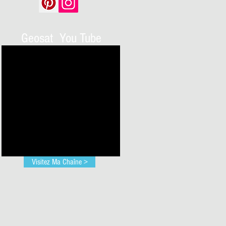
Geosat You Tube
Visitez Ma Chaîne >