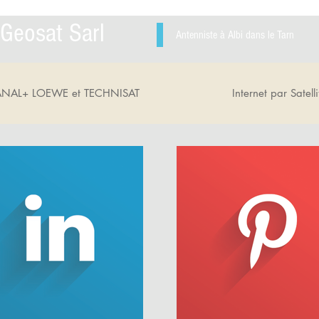
Geosat Sarl
Antenniste à Albi dans le Tarn
ANAL+ LOEWE et TECHNISAT
Internet par Satelli