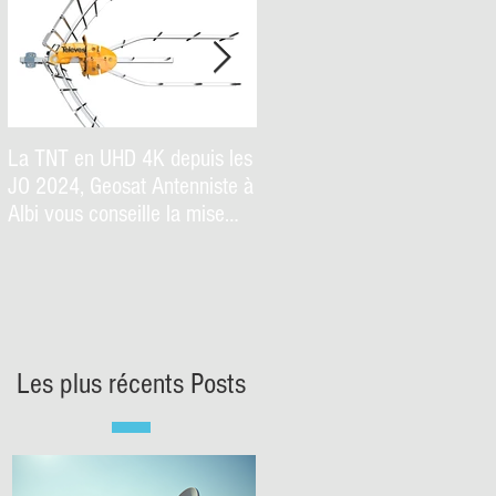
La TNT en UHD 4K depuis les
Internet par Satellite THD
JO 2024, Geosat Antenniste à
jusqu'à 200 MB/S neosat le
Albi vous conseille la mise
très haut-débit disponible
aux normes de votre antenne
partout avec GEOSAT
de télévision numérique
terrestre #tnt #antenniste
#albi #tarn #antennes
#television
Les plus récents Posts