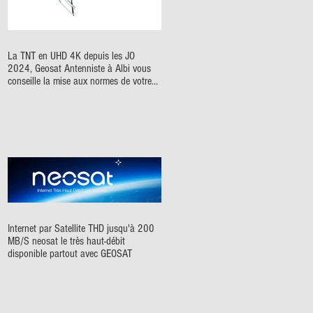
La TNT en UHD 4K depuis les JO
2024, Geosat Antenniste à Albi vous
conseille la mise aux normes de votre
antenne de télévision numérique
terrestre #tnt #antenniste #albi #tarn
#antennes #television
Internet par Satellite THD jusqu'à 200
MB/S neosat le très haut-débit
disponible partout avec GEOSAT