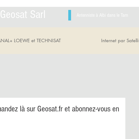
Geosat Sarl
Antenniste à Albi dans le Tarn
ANAL+ LOEWE et TECHNISAT
Internet par Satelli
ez là sur Geosat.fr et abonnez-vous en